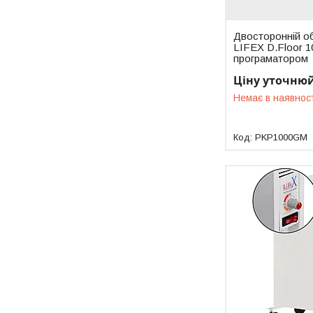
Двосторонній об
LIFEX D.Floor 1
програматором
Ціну уточню
Немає в наявнос
PKP1000GM