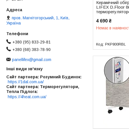
Керамічний обіг
LIFEX D.Floor 8
терморегулято
пров. Магнітогорський, 1, Київ,
4 690 ₴
Україна
Немає в наявнос
+380 (95) 833-29-81
PKP800RBL
+380 (68) 383-78-90
panellifex@gmail.com
Інші види зв'язку
Сайт партнера: Розумний Будинок
https://1dal.com.ua/
Сайт партнера: Терморегулятори,
Тепла Підлога
https://4heat.com.ua/