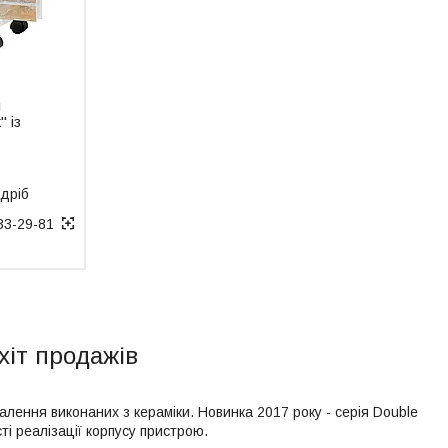
й
 із
здріб
33-29-81
 хіт продажів
алення виконаних з кераміки. Новинка 2017 року - серія Double
ті реалізації корпусу пристрою.