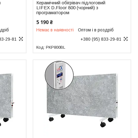
ч
Керамічний обігрівач підлоговий
LIFEX D.Floor 800 (чорний) з
програматором
5 190 ₴
здріб
Немає в наявності
Оптом і в роздріб
33-29-81
+380 (95) 833-29-81
PKP800BL