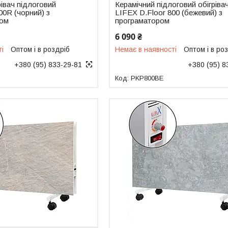
рівач підлоговий
Керамічний підлоговий обігріва
00R (чорний) з
LIFEX D.Floor 800 (бежевий) з
ром
програматором
6 090 ₴
ті
Оптом і в роздріб
Немає в наявності
Оптом і в ро
+380 (95) 833-29-81
+380 (95) 8
PKP800BE