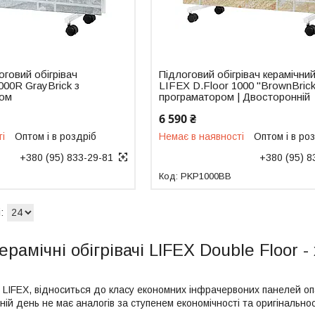
оговий обігрівач
Підлоговий обігрівач керамічни
000R GrayBrick з
LIFEX D.Floor 1000 "BrownBrick"
ром
програматором | Двосторонній
6 590 ₴
ті
Оптом і в роздріб
Немає в наявності
Оптом і в ро
+380 (95) 833-29-81
+380 (95) 8
PKP1000BB
ерамічні обігрівачі LIFEX Double Floor -
чі LIFEX, відноситься до класу економних інфрачервоних панелей оп
шній день не має аналогів за ступенем економічності та оригінальнос