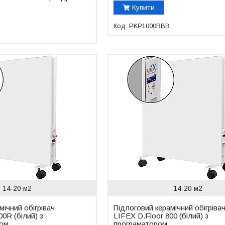
Купити
PKP1000RBB
14-20 м2
14-20 м2
мічний обігрівач
Підлоговий керамічний обігріва
00R (білий) з
LIFEX D.Floor 800 (білий) з
ром
програматором