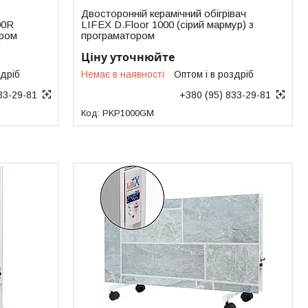
Двосторонній керамічний обігрівач
00R
LIFEX D.Floor 1000 (сірий мармур) з
ором
програматором
Ціну уточнюйте
здріб
Немає в наявності
Оптом і в роздріб
33-29-81
+380 (95) 833-29-81
PKP1000GM