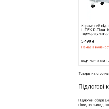
Керамічний підл
LIFEX D.Floor 1
терморегулято
5 490 ₴
Немає в наявнос
PKP1000RGB
Підлогові к
Підлогові обігріва
Floor, на сьогодні