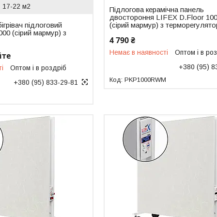
17-22 м2
Підлогова керамічна панель
двостороння LIFEX D.Floor 10
ігрівач підлоговий
(сірий мармур) з терморегулят
000 (сірий мармур) з
4 790 ₴
Немає в наявності
Оптом і в ро
йте
+380 (95) 8
ті
Оптом і в роздріб
PKP1000RWM
+380 (95) 833-29-81