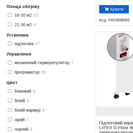
Площа обігріву
Купити
16-20 м2
13
PKP800RBE
21-30 м2
4
Установка
підлогова
17
Управління
механічний терморегулятор
7
програматор
10
Цвет
бежевий
4
білий
2
білий мармур
3
сірий
7
Підлоговий кера
LIFEX D.Floor 8
чорний
2
терморегулято