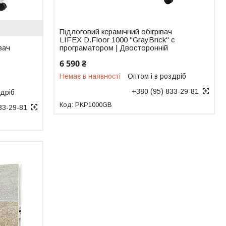
Підлоговий керамічний обігрівач
LIFEX D.Floor 1000 "GrayBrick" с
вач
програматором | Двосторонній
6 590 ₴
Немає в наявності
Оптом і в роздріб
+380 (95) 833-29-81
здріб
PKP1000GB
33-29-81