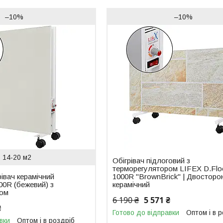
–10%
–10%
14-20 м2
Обігрівач підлоговий з
терморегулятором LIFEX D.Flo
рівач керамічний
1000R "BrownBrick" | Двосторо
00R (бежевий) з
керамічний
ром
6 190 ₴
5 571 ₴
₴
Готово до відправки
Оптом і в 
вки
Оптом і в роздріб