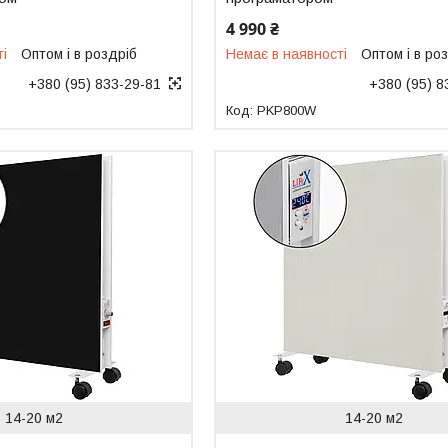
4 990 ₴
ті
Оптом і в роздріб
Немає в наявності
Оптом і в ро
+380 (95) 833-29-81
+380 (95) 8
PKP800W
14-20 м2
14-20 м2