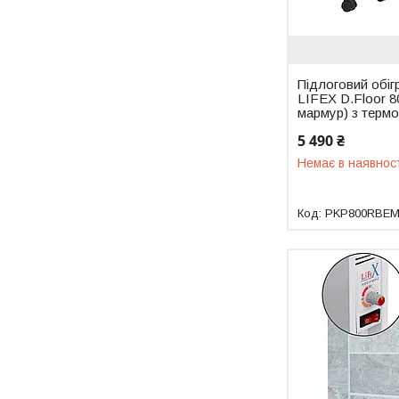
Підлоговий обіг
LIFEX D.Floor 
мармур) з терм
5 490 ₴
Немає в наявнос
PKP800RBE