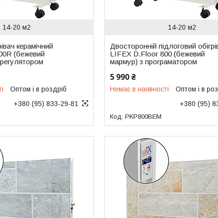
14-20 м2
14-20 м2
рівач керамічний
Двосторонній підлоговий обігрі
800R (бежевий
LIFEX D.Floor 800 (бежевий
орегулятором
мармур) з програматором
5 990 ₴
ті
Оптом і в роздріб
Немає в наявності
Оптом і в ро
+380 (95) 833-29-81
+380 (95) 8
M
PKP800BEM