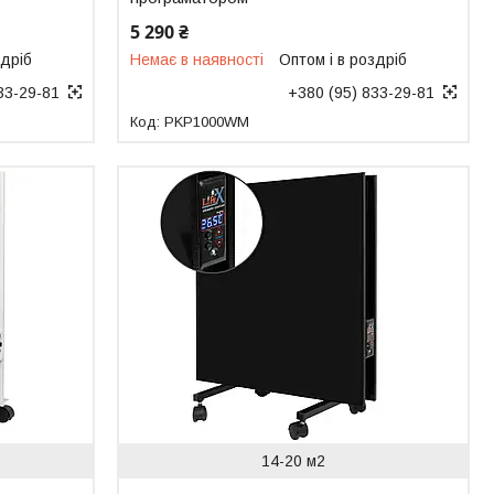
5 290 ₴
здріб
Немає в наявності
Оптом і в роздріб
33-29-81
+380 (95) 833-29-81
PKP1000WM
14-20 м2