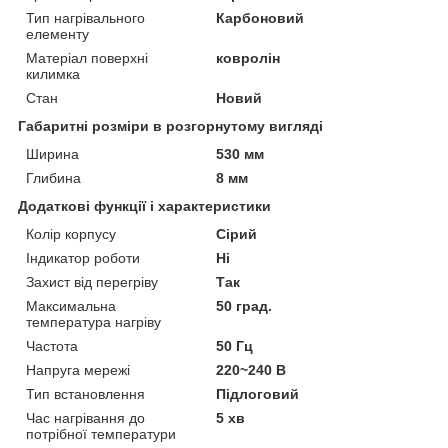
Тип нагрівального
Карбоновий
елементу
Матеріал поверхні
ковролін
килимка
Стан
Новий
Габаритні розміри в розгорнутому вигляді
Ширина
530 мм
Глибина
8 мм
Додаткові функції і характеристики
Колір корпусу
Сірий
Індикатор роботи
Ні
Захист від перегріву
Так
Максимальна
50 град.
температура нагріву
Частота
50 Гц
Напруга мережі
220~240 В
Тип встановлення
Підлоговий
Час нагрівання до
5 хв
потрібної температури