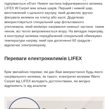
підігрівається об'єкт. Нижня частина інфрачервоного килимка
LIFEX W.Carpet має кілька шарів. Перший і нижній шар,
виготовлений з щільного каучуку, який дозволяє зручно
фіксувати килимок на плитці або кахлі. Додатково
використовується спеціальний шар фольгованого
утеплювача, який мінімізує нагрівання нижньої частини. таким
чином, всі тепло випромінюється вгору. На випадок перегріву,
в конструкції килимка передбачений спеціальний обмежувач
температури нагріву, який при досягненні 60 градусів -
відключає электромережу.
Переваги електрокилимів LIFEX
Крім звичайних переваг, які дає Вам використання будь-якого
нагрівального килимка, як такого, електричні килимки Warm
Carpet від LIFEX володіють достоїнствами, які вигідно
відрізняють їх від аналогів: