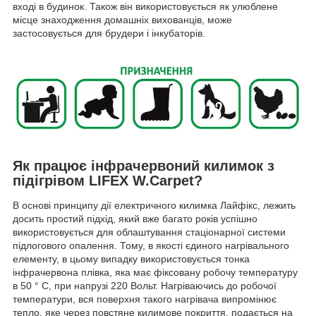
вході в будинок. Також він використовується як улюблене
місце знаходження домашніх вихованців, може
застосовується для брудери і інкубаторів.
Як працює інфрачервоний килимок з
підігрівом LIFEX W.Carpet?
В основі принципу дії електричного килимка Лайфікс, лежить
досить простий підхід, який вже багато років успішно
використовується для облаштування стаціонарної системи
підлогового опалення. Тому, в якості єдиного нагрівального
елементу, в цьому випадку використовується тонка
інфрачервона плівка, яка має фіксовану робочу температуру
в 50 ° C, при напрузі 220 Вольт. Нагріваючись до робочої
температури, вся поверхня такого нагрівача випромінює
тепло, яке через повстяне килимове покриття, подається на