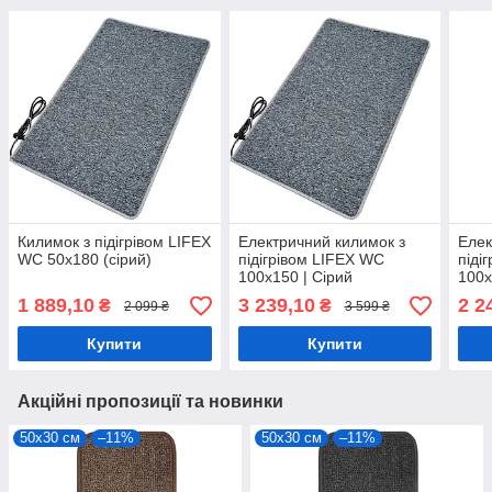
Килимок з підігрівом LIFEX
Електричний килимок з
Елек
WC 50х180 (сірий)
підігрівом LIFEX WC
піді
100х150 | Сірий
100х
1 889,10
3 239,10
2 2
₴
₴
2 099 ₴
3 599 ₴
Купити
Купити
Акційні пропозиції та новинки
50х30 см
–11%
50х30 см
–11%