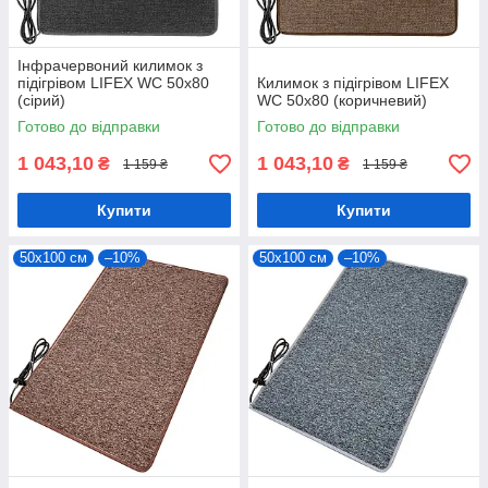
Інфрачервоний килимок з
підігрівом LIFEX WC 50х80
Килимок з підігрівом LIFEX
(сірий)
WC 50х80 (коричневий)
Готово до відправки
Готово до відправки
1 043,10
1 043,10
₴
₴
1 159 ₴
1 159 ₴
Купити
Купити
50х100 см
–10%
50х100 см
–10%