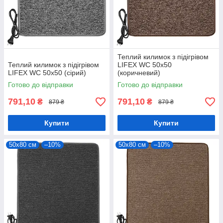
Теплий килимок з підігрівом
Теплий килимок з підігрівом
LIFEX WC 50х50
LIFEX WC 50х50 (сірий)
(коричневий)
Готово до відправки
Готово до відправки
791,10
791,10
₴
₴
879 ₴
879 ₴
Купити
Купити
50х80 см
–10%
50х80 см
–10%