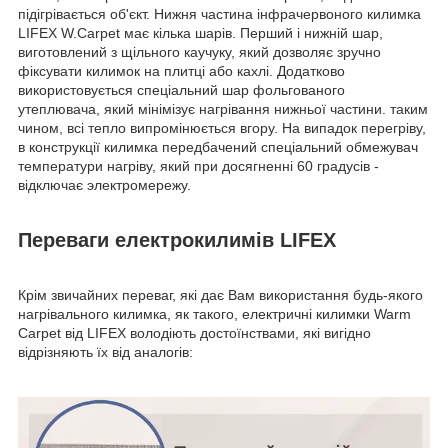
підігрівається об'єкт. Нижня частина інфрачервоного килимка
LIFEX W.Carpet має кілька шарів. Перший і нижній шар,
виготовлений з щільного каучуку, який дозволяє зручно
фіксувати килимок на плитці або кахлі. Додатково
використовується спеціальний шар фольгованого
утеплювача, який мінімізує нагрівання нижньої частини. таким
чином, всі тепло випромінюється вгору. На випадок перегріву,
в конструкції килимка передбачений спеціальний обмежувач
температури нагріву, який при досягненні 60 градусів -
відключає электромережу.
Переваги електрокилимів LIFEX
Крім звичайних переваг, які дає Вам використання будь-якого
нагрівального килимка, як такого, електричні килимки Warm
Carpet від LIFEX володіють достоїнствами, які вигідно
відрізняють їх від аналогів: