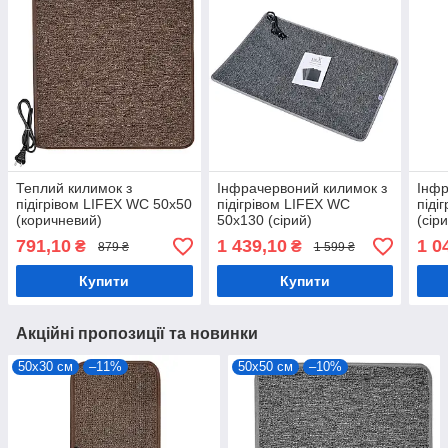
Теплий килимок з
Інфрачервоний килимок з
Інфр
підігрівом LIFEX WC 50х50
підігрівом LIFEX WC
піді
(коричневий)
50х130 (сірий)
(сір
791,10
1 439,10
1 0
₴
₴
879 ₴
1 599 ₴
Купити
Купити
Акційні пропозиції та новинки
50х30 см
–11%
50х50 см
–10%