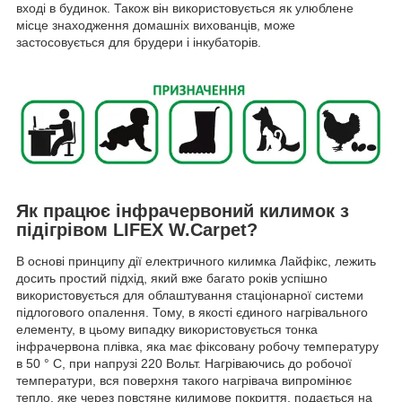
вході в будинок. Також він використовується як улюблене
місце знаходження домашніх вихованців, може
застосовується для брудери і інкубаторів.
Як працює інфрачервоний килимок з
підігрівом LIFEX W.Carpet?
В основі принципу дії електричного килимка Лайфікс, лежить
досить простий підхід, який вже багато років успішно
використовується для облаштування стаціонарної системи
підлогового опалення. Тому, в якості єдиного нагрівального
елементу, в цьому випадку використовується тонка
інфрачервона плівка, яка має фіксовану робочу температуру
в 50 ° C, при напрузі 220 Вольт. Нагріваючись до робочої
температури, вся поверхня такого нагрівача випромінює
тепло, яке через повстяне килимове покриття, подається на