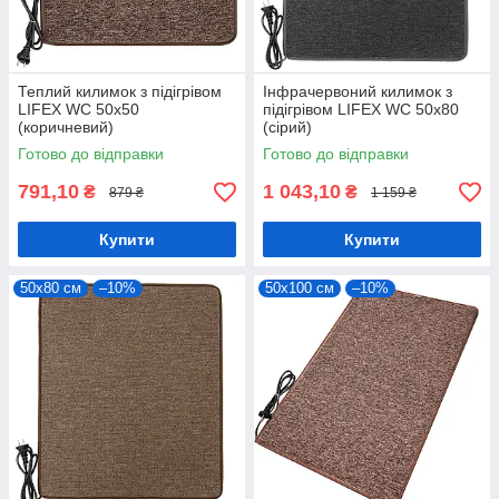
Теплий килимок з підігрівом
Інфрачервоний килимок з
LIFEX WC 50х50
підігрівом LIFEX WC 50х80
(коричневий)
(сірий)
Готово до відправки
Готово до відправки
791,10
1 043,10
₴
₴
879 ₴
1 159 ₴
Купити
Купити
50х80 см
–10%
50х100 см
–10%