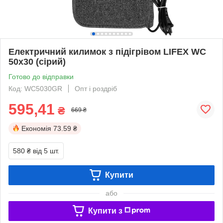
Електричний килимок з підігрівом LIFEX WC
50х30 (сірий)
Готово до відправки
Код: WC5030GR
Опт і роздріб
595,41
₴
669 ₴
Економія
73.59 ₴
580 ₴
від 5 шт.
Купити
або
Купити з