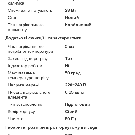
килимка
Споживана потужність
28 Вт
Стан
Новий
Тип нагрівального
Карбоновий
елементу
Додаткові функції і характеристики
Час нагрівання до
5 хв
потрібної температури
Захист від перегріву
Так
Індикатор роботи
Ні
Максимальна
50 град.
температура нагріву
Напруга мережі
220~240 В
Площа нагрівального
0.15 кв.м
елемента
Тип встановлення
Підлоговий
Колір корпусу
Сірий
Частота
50 Гц
Габаритні розміри в розгорнутому вигляді