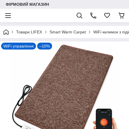
ФІРМОВИЙ МАГАЗИН
Товари LIFEX
Smart Warm Carpet
WiFi килимок з пі
WiFi управління
–10%