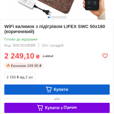
WiFi килимок з підігрівом LIFEX SWC 50х180
(коричневий)
Готово до відправки
Код: SWC50180BR
Опт і роздріб
2 249,10
₴
2 499 ₴
Економія
249.90 ₴
2 150 ₴
від 2 шт.
Купити
або
Купити з