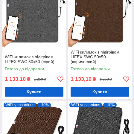
WiFi килимок з підігрівом
WiFi килимок з підігрівом
LIFEX SWC 50х50
LIFEX SWC 50х50 (сірий)
(коричневий)
Готово до відправки
Готово до відправки
1 133,10
1 133,10
₴
₴
1 259 ₴
1 259 ₴
Купити
Купити
WiFi управління
–10%
WiFi управління
–10%