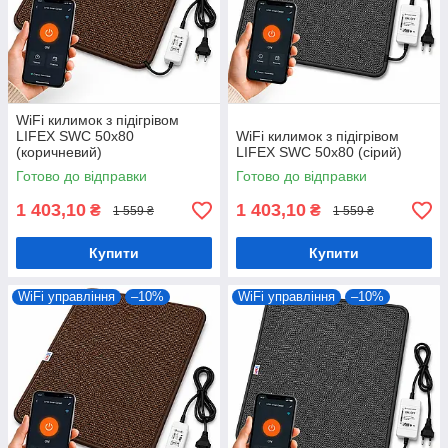
WiFi килимок з підігрівом
LIFEX SWC 50х80
WiFi килимок з підігрівом
(коричневий)
LIFEX SWC 50х80 (сірий)
Готово до відправки
Готово до відправки
1 403,10
1 403,10
₴
₴
1 559 ₴
1 559 ₴
Купити
Купити
WiFi управління
–10%
WiFi управління
–10%