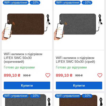
WiFi управління
–10%
WiFi управління
–10%
WiFi килимок з підігрівом
LIFEX SWC 50х30
WiFi килимок з підігрівом
(коричневий)
LIFEX SWC 50х30 (сірий)
Готово до відправки
Готово до відправки
899,10
899,10
₴
₴
999 ₴
999 ₴
Купити
Купити
WiFi управління
–10%
WiFi управління
–10%