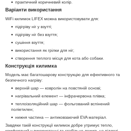
практичний коричневий колір.
Варіанти використання
WiFi килимок LIFEX можна використовувати для:
підігріву ніг у взутті;
підігріву ніг без взуття;
сушіння взуття;
використання як грілки для ніг;
створення теплого місця для кота або собаки.
Конструкція килимка
Модель має багатошарову конструкцію для ефективного та
безпечного нагріву:
верхній шар — ковролін на повстяній основі;
нагрівальний елемент — інфрачервона плівка;
теплоізоляційний шар — фольгований вспінений
поліетилен;
нижня частина — антиковзаючий EVA матеріал.
Завдяки такій конструкції килимок добре утримує тепло,
комфортний у використанні та стабільно лежить на підлозі.