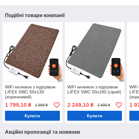
Подібні товари компанії
WiFi килимок з підігрівом
WiFi килимок з підігрівом
WiFi
LIFEX SWC 50х130
LIFEX SWC 50х180 (сірий)
LIF
(коричневий)
(кор
1 799,10
2 249,10
1 9
₴
₴
1 999 ₴
2 499 ₴
Купити
Купити
Акційні пропозиції та новинки