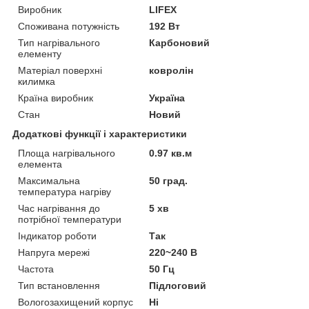
Виробник
LIFEX
Споживана потужність
192 Вт
Тип нагрівального
Карбоновий
елементу
Матеріал поверхні
ковролін
килимка
Країна виробник
Україна
Стан
Новий
Додаткові функції і характеристики
Площа нагрівального
0.97 кв.м
елемента
Максимальна
50 град.
температура нагріву
Час нагрівання до
5 хв
потрібної температури
Індикатор роботи
Так
Напруга мережі
220~240 В
Частота
50 Гц
Тип встановлення
Підлоговий
Вологозахищений корпус
Ні